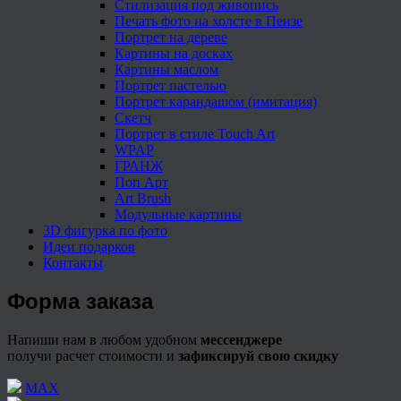
Стилизация под живопись
Печать фото на холсте в Пензе
Портрет на дереве
Картины на досках
Картины маслом
Портрет пастелью
Портрет карандашом (имитация)
Скетч
Портрет в стиле Touch Art
WPAP
ГРАНЖ
Поп Арт
Art Brush
Модульные картины
3D фигурка по фото
Идеи подарков
Контакты
Форма заказа
Напиши нам в любом удобном
мессенджере
получи расчет стоимости и
зафиксируй свою скидку
МАХ